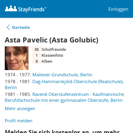
Einloggen
Startseite
Asta Pavelic (Asta Golubic)
30
Schulfreunde
1
Klassenfoto
8
Alben
1974 - 1977:
Malteser-Grundschule, Berlin
1978 - 1981:
Dag-Hammarskjöld-Oberschule (Realschule),
Berlin
1981 - 1985:
Ravené Oberstufenzentrum - Kaufmännische
Berufsfachschule mit einer gymnasialen Oberstufe, Berlin
Mehr anzeigen
Profil melden
Melden Sie sich kostenlos an, um mehr