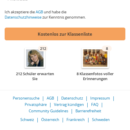
Ich akzeptiere die
AGB
und habe die
Datenschutzhinweise
zur Kenntnis genommen.
Kostenlos zur Klassenliste
212
8
212 Schüler erwarten
8 Klassenfotos voller
Sie
Erinnerungen
Personensuche
AGB
Datenschutz
Impressum
Privatsphäre
Vertrag kündigen
FAQ
Community Guidelines
Barrierefreiheit
Schweiz
Österreich
Frankreich
Schweden