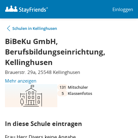
Einloggen
Schulen in Kellinghusen
BiBeKu GmbH,
Berufsbildungseinrichtung,
Kellinghusen
Brauerstr. 29a, 25548 Kellinghusen
Mehr anzeigen
131
Mitschüler
5
Klassenfotos
In diese Schule eintragen
Frau
Herr
Divers
keine Angabe