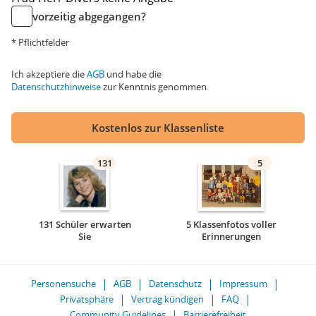
vorzeitig abgegangen?
* Pflichtfelder
Ich akzeptiere die
AGB
und habe die
Datenschutzhinweise
zur Kenntnis genommen.
Kostenlos zur Klassenliste
131
5
131 Schüler erwarten
5 Klassenfotos voller
Sie
Erinnerungen
Personensuche
AGB
Datenschutz
Impressum
Privatsphäre
Vertrag kündigen
FAQ
Community Guidelines
Barrierefreiheit