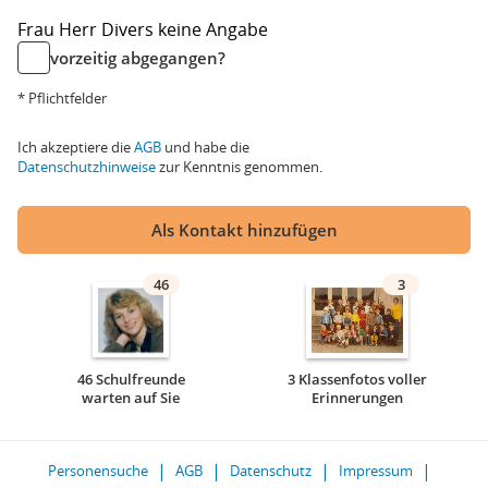
Frau
Herr
Divers
keine Angabe
vorzeitig abgegangen?
* Pflichtfelder
Ich akzeptiere die
AGB
und habe die
Datenschutzhinweise
zur Kenntnis genommen.
Als Kontakt hinzufügen
46
3
46 Schulfreunde
3 Klassenfotos voller
warten auf Sie
Erinnerungen
Personensuche
AGB
Datenschutz
Impressum