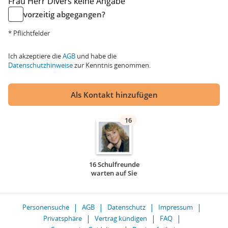
Frau
Herr
Divers
keine Angabe
vorzeitig abgegangen?
* Pflichtfelder
Ich akzeptiere die
AGB
und habe die
Datenschutzhinweise
zur Kenntnis genommen.
Als Kontakt hinzufügen
16
16 Schulfreunde
warten auf Sie
Personensuche
AGB
Datenschutz
Impressum
Privatsphäre
Vertrag kündigen
FAQ