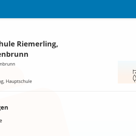
hule Riemerling,
enbrunn
enbrunn
ng, Hauptschule
gen
e