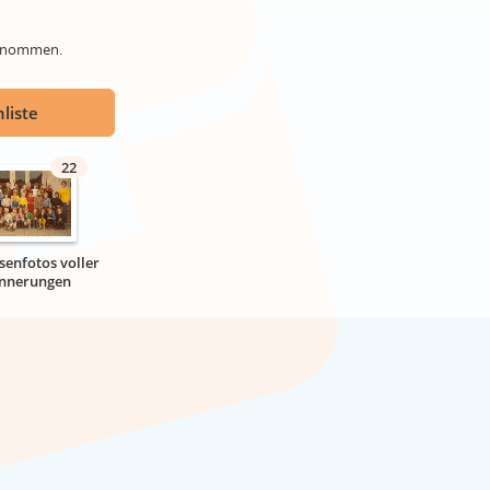
genommen.
liste
22
senfotos voller
innerungen