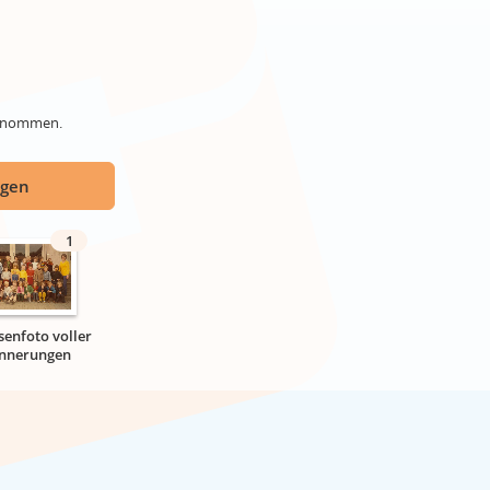
genommen.
ügen
1
senfoto voller
innerungen