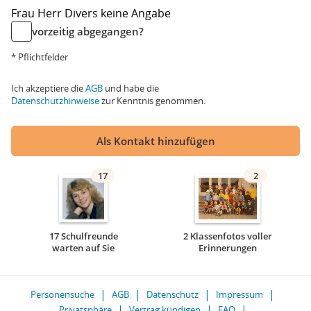
Frau
Herr
Divers
keine Angabe
vorzeitig abgegangen?
* Pflichtfelder
Ich akzeptiere die
AGB
und habe die
Datenschutzhinweise
zur Kenntnis genommen.
Als Kontakt hinzufügen
17
2
17 Schulfreunde
2 Klassenfotos voller
warten auf Sie
Erinnerungen
Personensuche
AGB
Datenschutz
Impressum
Privatsphäre
Vertrag kündigen
FAQ