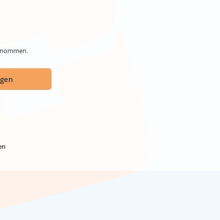
genommen.
ügen
en