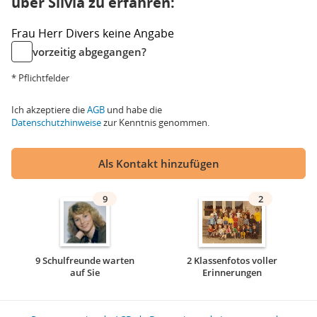
über Silvia zu erfahren:
Frau
Herr
Divers
keine Angabe
vorzeitig abgegangen?
* Pflichtfelder
Ich akzeptiere die
AGB
und habe die
Datenschutzhinweise
zur Kenntnis genommen.
Als Kontakt hinzufügen
9
2
9 Schulfreunde warten
2 Klassenfotos voller
auf Sie
Erinnerungen