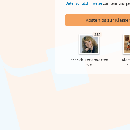
Datenschutzhinweise
zur Kenntnis 
Kostenlos zur Klassen
353
353 Schüler erwarten
1 Klas
Sie
Er