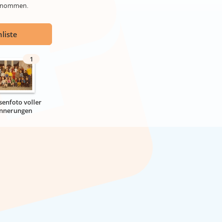
genommen.
liste
1
senfoto voller
innerungen