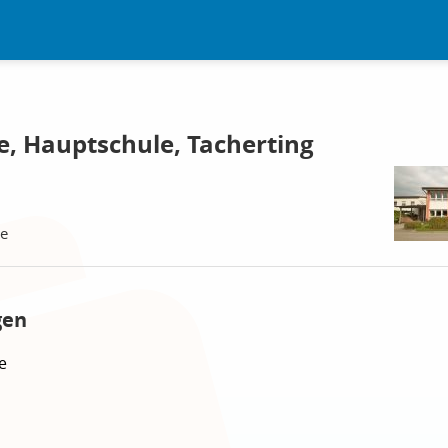
e, Hauptschule, Tacherting
le
gen
e