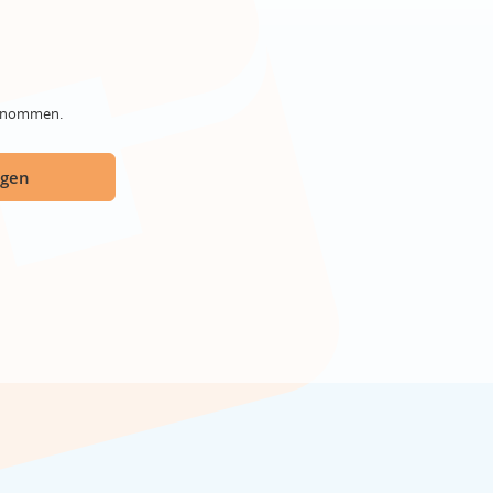
genommen.
ügen