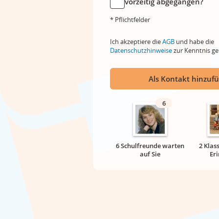
vorzeitig abgegangen?
* Pflichtfelder
Ich akzeptiere die
AGB
und habe die
Datenschutzhinweise
zur Kenntnis 
Als Kontakt hinzuf
6
6 Schulfreunde warten
2 Klas
auf Sie
Er