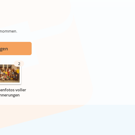
genommen.
ügen
2
senfotos voller
innerungen