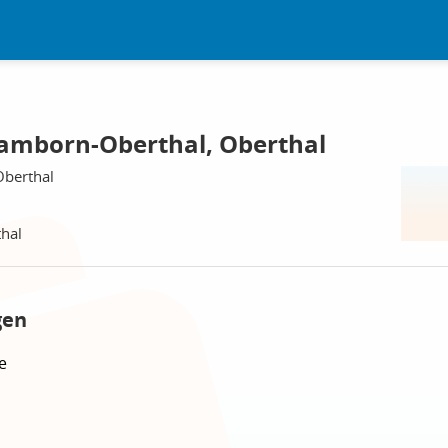
amborn-Oberthal, Oberthal
berthal
hal
gen
e