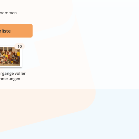
genommen.
liste
10
hrgänge voller
innerungen