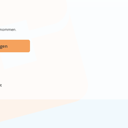
genommen.
ügen
t