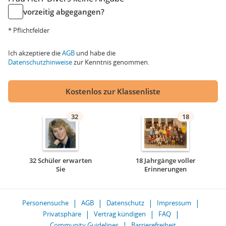
vorzeitig abgegangen?
* Pflichtfelder
Ich akzeptiere die
AGB
und habe die
Datenschutzhinweise
zur Kenntnis genommen.
Kostenlos zur Klassenliste
32
18
32 Schüler erwarten
18 Jahrgänge voller
Sie
Erinnerungen
Personensuche
AGB
Datenschutz
Impressum
Privatsphäre
Vertrag kündigen
FAQ
Community Guidelines
Barrierefreiheit