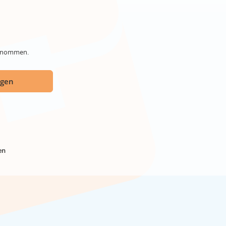
genommen.
ügen
en