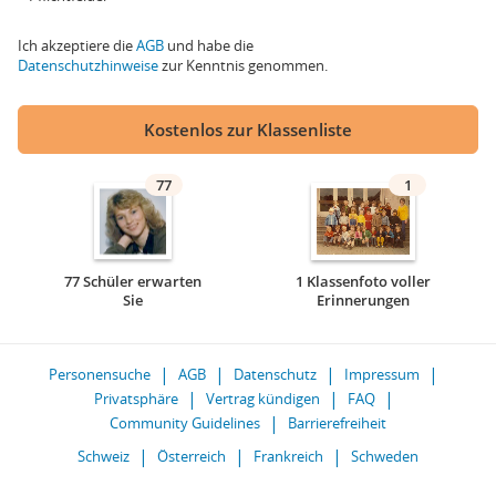
Ich akzeptiere die
AGB
und habe die
Datenschutzhinweise
zur Kenntnis genommen.
Kostenlos zur Klassenliste
77
1
77 Schüler erwarten
1 Klassenfoto voller
Sie
Erinnerungen
Personensuche
AGB
Datenschutz
Impressum
Privatsphäre
Vertrag kündigen
FAQ
Community Guidelines
Barrierefreiheit
Schweiz
Österreich
Frankreich
Schweden