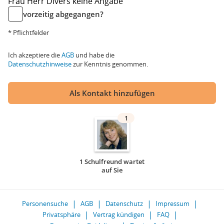
Frau
Herr
Divers
keine Angabe
vorzeitig abgegangen?
* Pflichtfelder
Ich akzeptiere die
AGB
und habe die
Datenschutzhinweise
zur Kenntnis genommen.
Als Kontakt hinzufügen
1
1 Schulfreund wartet
auf Sie
Personensuche
AGB
Datenschutz
Impressum
Privatsphäre
Vertrag kündigen
FAQ