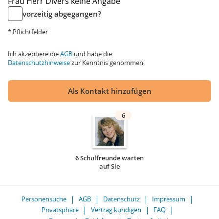
Frau
Herr
Divers
keine Angabe
vorzeitig abgegangen?
* Pflichtfelder
Ich akzeptiere die
AGB
und habe die
Datenschutzhinweise
zur Kenntnis genommen.
Als Kontakt hinzufügen
6
6 Schulfreunde warten
auf Sie
Personensuche
AGB
Datenschutz
Impressum
Privatsphäre
Vertrag kündigen
FAQ