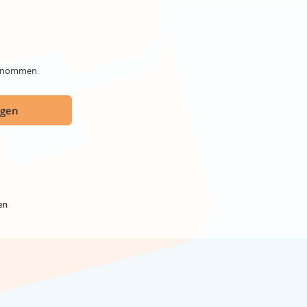
genommen.
ügen
en