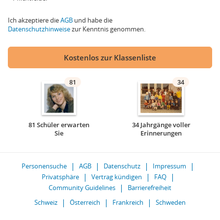
Ich akzeptiere die
AGB
und habe die
Datenschutzhinweise
zur Kenntnis genommen.
Kostenlos zur Klassenliste
81
34
81 Schüler erwarten
34 Jahrgänge voller
Sie
Erinnerungen
Personensuche
AGB
Datenschutz
Impressum
Privatsphäre
Vertrag kündigen
FAQ
Community Guidelines
Barrierefreiheit
Schweiz
Österreich
Frankreich
Schweden