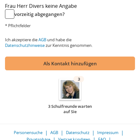
Frau
Herr
Divers
keine Angabe
vorzeitig abgegangen?
* Pflichtfelder
Ich akzeptiere die
AGB
und habe die
Datenschutzhinweise
zur Kenntnis genommen.
Als Kontakt hinzufügen
3
3 Schulfreunde warten
auf Sie
Personensuche
AGB
Datenschutz
Impressum
Privatsphäre
Vertrag kündigen
FAQ