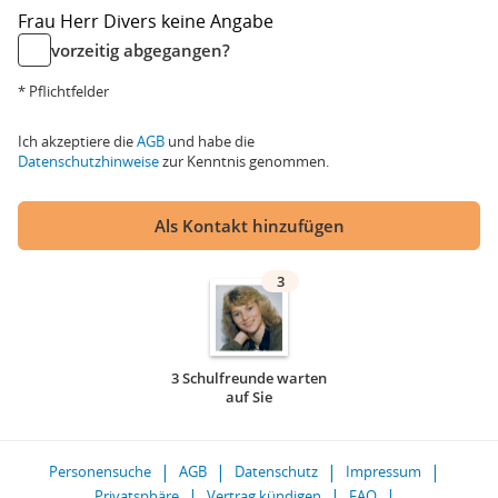
Frau
Herr
Divers
keine Angabe
vorzeitig abgegangen?
* Pflichtfelder
Ich akzeptiere die
AGB
und habe die
Datenschutzhinweise
zur Kenntnis genommen.
Als Kontakt hinzufügen
3
3 Schulfreunde warten
auf Sie
Personensuche
AGB
Datenschutz
Impressum
Privatsphäre
Vertrag kündigen
FAQ