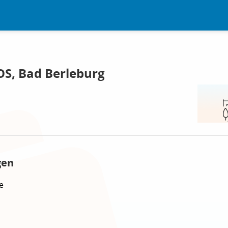
OS, Bad Berleburg
gen
e