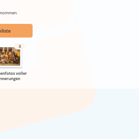
genommen.
liste
3
senfotos voller
innerungen