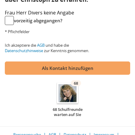
Frau
Herr
Divers
keine Angabe
vorzeitig abgegangen?
* Pflichtfelder
Ich akzeptiere die
AGB
und habe die
Datenschutzhinweise
zur Kenntnis genommen.
Als Kontakt hinzufügen
68
68 Schulfreunde
warten auf Sie
Personensuche
AGB
Datenschutz
Impressum