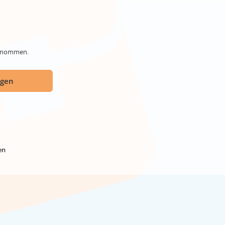
genommen.
ügen
en