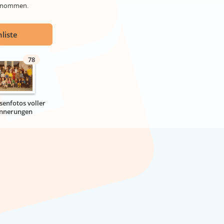
genommen.
liste
78
senfotos voller
innerungen