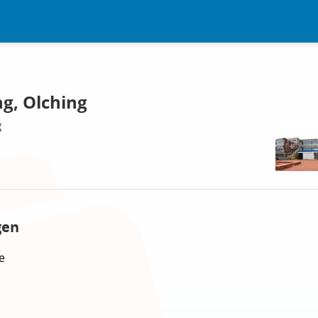
g, Olching
g
gen
e