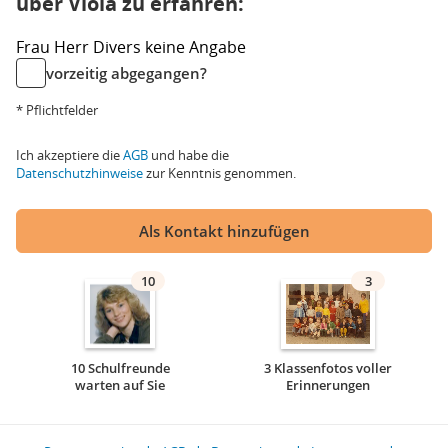
über Viola zu erfahren:
Frau
Herr
Divers
keine Angabe
vorzeitig abgegangen?
* Pflichtfelder
Ich akzeptiere die
AGB
und habe die
Datenschutzhinweise
zur Kenntnis genommen.
Als Kontakt hinzufügen
10
3
10 Schulfreunde
3 Klassenfotos voller
warten auf Sie
Erinnerungen