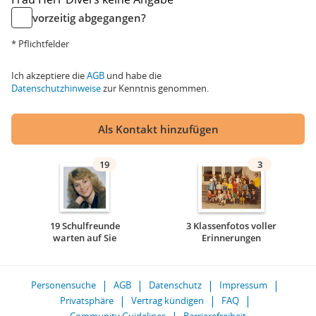
vorzeitig abgegangen?
* Pflichtfelder
Ich akzeptiere die
AGB
und habe die
Datenschutzhinweise
zur Kenntnis genommen.
Als Kontakt hinzufügen
19
3
19 Schulfreunde
3 Klassenfotos voller
warten auf Sie
Erinnerungen
Personensuche
AGB
Datenschutz
Impressum
Privatsphäre
Vertrag kündigen
FAQ