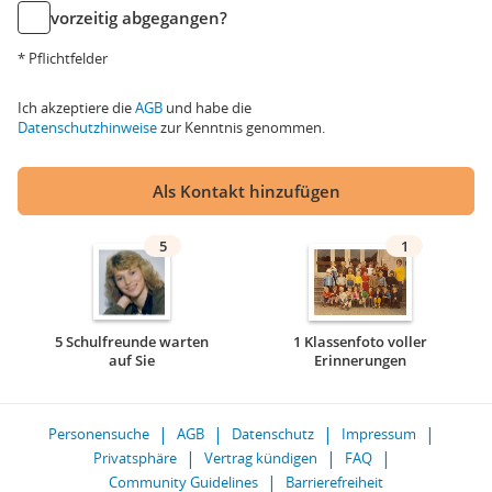
vorzeitig abgegangen?
* Pflichtfelder
Ich akzeptiere die
AGB
und habe die
Datenschutzhinweise
zur Kenntnis genommen.
Als Kontakt hinzufügen
5
1
5 Schulfreunde warten
1 Klassenfoto voller
auf Sie
Erinnerungen
Personensuche
AGB
Datenschutz
Impressum
Privatsphäre
Vertrag kündigen
FAQ
Community Guidelines
Barrierefreiheit