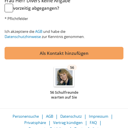
Frau
Herr
Divers
keine Angabe
vorzeitig abgegangen?
* Pflichtfelder
Ich akzeptiere die
AGB
und habe die
Datenschutzhinweise
zur Kenntnis genommen.
Als Kontakt hinzufügen
56
56 Schulfreunde
warten auf Sie
Personensuche
AGB
Datenschutz
Impressum
Privatsphäre
Vertrag kündigen
FAQ