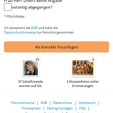
Frau
Herr
Divers
keine Angabe
vorzeitig abgegangen?
* Pflichtfelder
Ich akzeptiere die
AGB
und habe die
Datenschutzhinweise
zur Kenntnis genommen.
Als Kontakt hinzufügen
37
3
37 Schulfreunde
3 Klassenfotos voller
warten auf Sie
Erinnerungen
Personensuche
AGB
Datenschutz
Impressum
Privatsphäre
Vertrag kündigen
FAQ