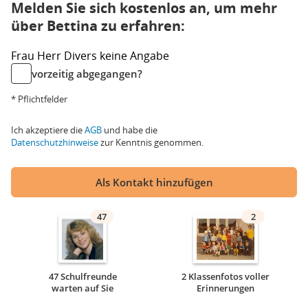
Melden Sie sich kostenlos an, um mehr
über Bettina zu erfahren:
Frau
Herr
Divers
keine Angabe
vorzeitig abgegangen?
* Pflichtfelder
Ich akzeptiere die
AGB
und habe die
Datenschutzhinweise
zur Kenntnis genommen.
Als Kontakt hinzufügen
47
2
47 Schulfreunde
2 Klassenfotos voller
warten auf Sie
Erinnerungen