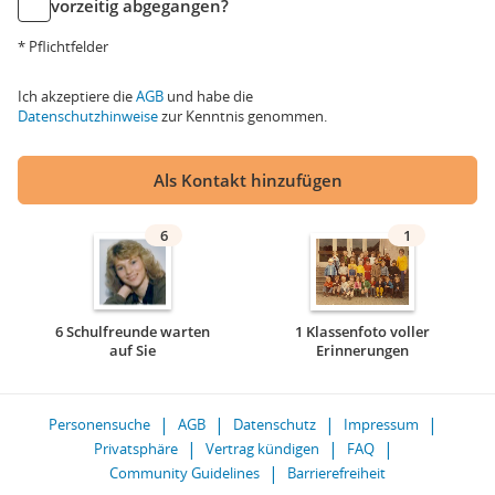
vorzeitig abgegangen?
* Pflichtfelder
Ich akzeptiere die
AGB
und habe die
Datenschutzhinweise
zur Kenntnis genommen.
Als Kontakt hinzufügen
6
1
6 Schulfreunde warten
1 Klassenfoto voller
auf Sie
Erinnerungen
Personensuche
AGB
Datenschutz
Impressum
Privatsphäre
Vertrag kündigen
FAQ
Community Guidelines
Barrierefreiheit