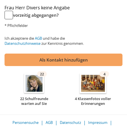
Frau
Herr
Divers
keine Angabe
vorzeitig abgegangen?
* Pflichtfelder
Ich akzeptiere die
AGB
und habe die
Datenschutzhinweise
zur Kenntnis genommen.
Als Kontakt hinzufügen
22
4
22 Schulfreunde
4 Klassenfotos voller
warten auf Sie
Erinnerungen
Personensuche
AGB
Datenschutz
Impressum