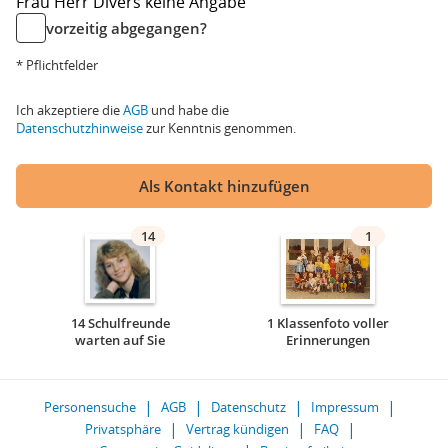
Frau
Herr
Divers
keine Angabe
vorzeitig abgegangen?
* Pflichtfelder
Ich akzeptiere die
AGB
und habe die
Datenschutzhinweise
zur Kenntnis genommen.
Als Kontakt hinzufügen
14
1
14 Schulfreunde
1 Klassenfoto voller
warten auf Sie
Erinnerungen
Personensuche
AGB
Datenschutz
Impressum
Privatsphäre
Vertrag kündigen
FAQ