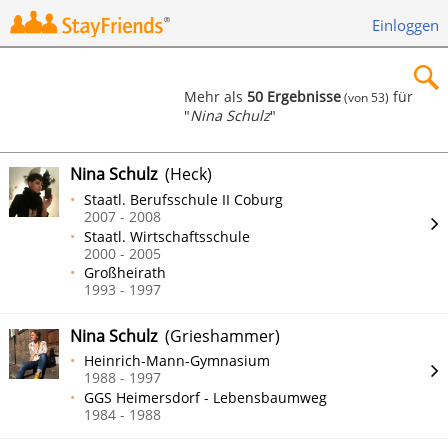
Einloggen
Mehr als
50 Ergebnisse
für
(von 53)
"
Nina Schulz
"
×
Nina Schulz
(Heck)
Staatl. Berufsschule II Coburg
2007 - 2008
Staatl. Wirtschaftsschule
Suchen
2000 - 2005
Großheirath
1993 - 1997
Nina Schulz
(Grieshammer)
Heinrich-Mann-Gymnasium
1988 - 1997
GGS Heimersdorf - Lebensbaumweg
1984 - 1988