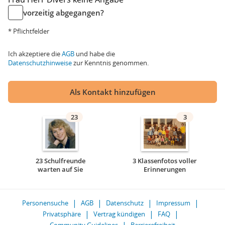
vorzeitig abgegangen?
* Pflichtfelder
Ich akzeptiere die
AGB
und habe die
Datenschutzhinweise
zur Kenntnis genommen.
Als Kontakt hinzufügen
23
3
23 Schulfreunde
3 Klassenfotos voller
warten auf Sie
Erinnerungen
Personensuche
AGB
Datenschutz
Impressum
Privatsphäre
Vertrag kündigen
FAQ