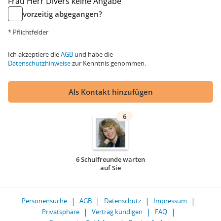
Frau
Herr
Divers
keine Angabe
vorzeitig abgegangen?
* Pflichtfelder
Ich akzeptiere die
AGB
und habe die
Datenschutzhinweise
zur Kenntnis genommen.
Als Kontakt hinzufügen
6
6 Schulfreunde warten
auf Sie
Personensuche
AGB
Datenschutz
Impressum
Privatsphäre
Vertrag kündigen
FAQ