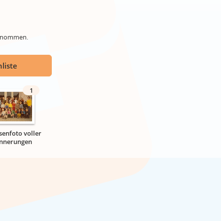
genommen.
liste
1
senfoto voller
innerungen