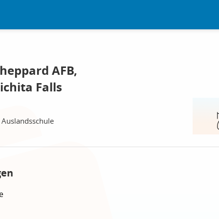
Sheppard AFB,
chita Falls
 Auslandsschule
gen
e