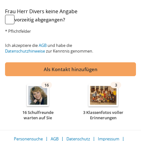
Frau
Herr
Divers
keine Angabe
vorzeitig abgegangen?
* Pflichtfelder
Ich akzeptiere die
AGB
und habe die
Datenschutzhinweise
zur Kenntnis genommen.
Als Kontakt hinzufügen
16
3
16 Schulfreunde
3 Klassenfotos voller
warten auf Sie
Erinnerungen
Personensuche
AGB
Datenschutz
Impressum