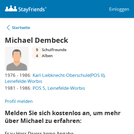
Einloggen
Startseite
Michael Dembeck
9
Schulfreunde
4
Alben
1976 - 1986:
Karl-Liebknecht-Oberschule(POS II),
Leinefelde-Worbis
1981 - 1986:
POS 5, Leinefelde-Worbis
Profil melden
Melden Sie sich kostenlos an, um mehr
über Michael zu erfahren:
Frau
Herr
Divers
keine Angabe