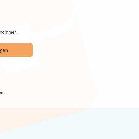
genommen.
ügen
en