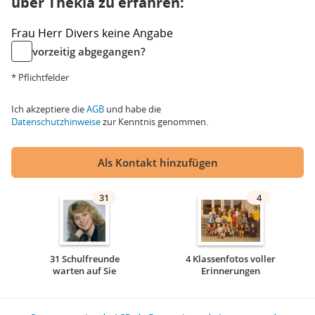
über Thekla zu erfahren:
Frau
Herr
Divers
keine Angabe
vorzeitig abgegangen?
* Pflichtfelder
Ich akzeptiere die
AGB
und habe die
Datenschutzhinweise
zur Kenntnis genommen.
Als Kontakt hinzufügen
31
4
31 Schulfreunde
4 Klassenfotos voller
warten auf Sie
Erinnerungen