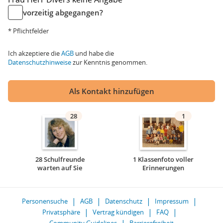
vorzeitig abgegangen?
* Pflichtfelder
Ich akzeptiere die
AGB
und habe die
Datenschutzhinweise
zur Kenntnis genommen.
Als Kontakt hinzufügen
28
1
28 Schulfreunde
1 Klassenfoto voller
warten auf Sie
Erinnerungen
Personensuche
AGB
Datenschutz
Impressum
Privatsphäre
Vertrag kündigen
FAQ