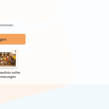
genommen.
ügen
1
senfoto voller
innerungen