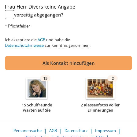
Frau
Herr
Divers
keine Angabe
vorzeitig abgegangen?
* Pflichtfelder
Ich akzeptiere die
AGB
und habe die
Datenschutzhinweise
zur Kenntnis genommen.
Als Kontakt hinzufügen
15
2
15 Schulfreunde
2 Klassenfotos voller
warten auf Sie
Erinnerungen
Personensuche
AGB
Datenschutz
Impressum