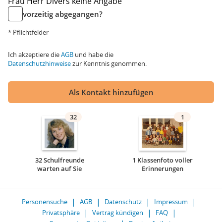
Frau
Herr
Divers
keine Angabe
vorzeitig abgegangen?
* Pflichtfelder
Ich akzeptiere die
AGB
und habe die
Datenschutzhinweise
zur Kenntnis genommen.
Als Kontakt hinzufügen
32
1
32 Schulfreunde
1 Klassenfoto voller
warten auf Sie
Erinnerungen
Personensuche
AGB
Datenschutz
Impressum
Privatsphäre
Vertrag kündigen
FAQ