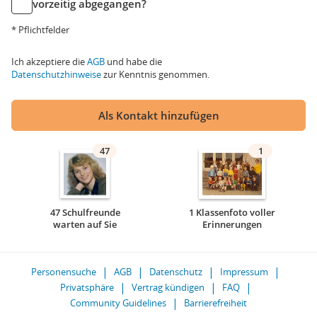
vorzeitig abgegangen?
* Pflichtfelder
Ich akzeptiere die
AGB
und habe die
Datenschutzhinweise
zur Kenntnis genommen.
Als Kontakt hinzufügen
47
1
47 Schulfreunde
1 Klassenfoto voller
warten auf Sie
Erinnerungen
Personensuche
AGB
Datenschutz
Impressum
Privatsphäre
Vertrag kündigen
FAQ
Community Guidelines
Barrierefreiheit